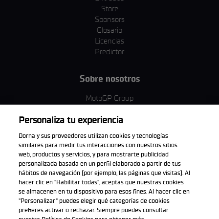
Store
Sponsors
Glosario
Licencias
Predictor
Sobre nosotros
MotoGP Group
Política de cookies
Personaliza tu experiencia
Términos y condiciones
Corporativo y ESG
Dorna y sus proveedores utilizan cookies y tecnologías
Política de privacidad
similares para medir tus interacciones con nuestros sitios
Política de compra
web, productos y servicios, y para mostrarte publicidad
personalizada basada en un perfil elaborado a partir de tus
hábitos de navegación (por ejemplo, las páginas que visitas). Al
hacer clic en "Habilitar todas", aceptas que nuestras cookies
se almacenen en tu dispositivo para esos fines. Al hacer clic en
Descarga la aplicación oficial
"Personalizar" puedes elegir qué categorías de cookies
prefieres activar o rechazar. Siempre puedes consultar