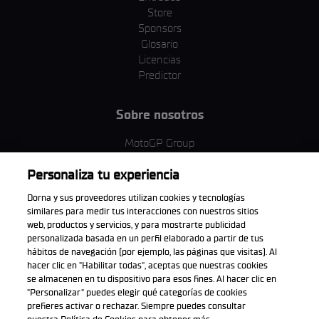
Store
Sponsors
Glosario
Licencias
Predictor
Sobre nosotros
MotoGP Group
Política de cookies
Personaliza tu experiencia
Términos y condiciones
Corporativo y ESG
Dorna y sus proveedores utilizan cookies y tecnologías
Política de privacidad
similares para medir tus interacciones con nuestros sitios
Política de compra
web, productos y servicios, y para mostrarte publicidad
personalizada basada en un perfil elaborado a partir de tus
hábitos de navegación (por ejemplo, las páginas que visitas). Al
hacer clic en "Habilitar todas", aceptas que nuestras cookies
se almacenen en tu dispositivo para esos fines. Al hacer clic en
Descarga la aplicación oficial
"Personalizar" puedes elegir qué categorías de cookies
prefieres activar o rechazar. Siempre puedes consultar