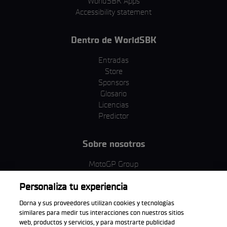
WorldSBK Apps
Accessibility statement
Dentro de WorldSBK
Entradas
Store
Sponsors
Glosario
Licencias
Predictor
Sobre nosotros
MotoGP Group
Política de cookies
Personaliza tu experiencia
Términos y condiciones
Corporativo y ESG
Dorna y sus proveedores utilizan cookies y tecnologías
Política de privacidad
similares para medir tus interacciones con nuestros sitios
Política de compra
web, productos y servicios, y para mostrarte publicidad