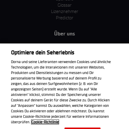
Glossar
Lizenznehmer
Predictor
Über uns
MotoGP Group
Cookie Richtlinien
Optimiere dein Seherlebnis
Geschäftsbedingungen
Dorna und seine Lieferanten verwenden Cookies und ähnliche
Unternehmen & ESG
Technologien, um die Interaktionen mit unseren Websites,
Datenschutzerklärung
Produkten und Dienstleistungen zu messen und Dir
Kaufrichtlinie
personalisierte Werbung basierend auf deinem Profil zu
zeigen, das aus deinen Surfgewohnheiten (z. B. von Dir
angezeigten Seiten) erstellt wurde. Wenn Du auf "Alle
aktivieren" klickst, stimmst Du der Speicherung unserer
Cookies auf deinem Gerät für diese Zwecke zu. Durch Klicken
Die offizielle WorldSBK App herunterladen
auf "Anpassen" kannst Du auswählen, welche Kategorien von
Cookies Du aktivieren oder ablehnen möchtest. Du kannst
unsere Cookie-Richtlinie jederzeit für weitere Informationen
überprüfen.
Cookie-Richtlinie