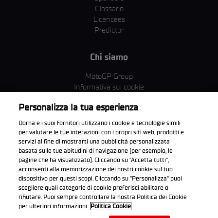
Glossario
Licencees
Predictor
Chi siamo
MotoGP Group
Informativa sui cookie
Termini e condizioni
Personalizza la tua esperienza
Corporate & ESG
Condizioni della Privacy
Dorna e i suoi fornitori utilizzano i cookie e tecnologie simili
Condizioni di acquisto
per valutare le tue interazioni con i propri siti web, prodotti e
servizi al fine di mostrarti una pubblicità personalizzata
basata sulle tue abitudini di navigazione (per esempio, le
pagine che ha visualizzato). Cliccando su "Accetta tutti",
acconsenti alla memorizzazione dei nostri cookie sul tuo
Scarica l'app ufficiale WorldSBK
dispositivo per questi scopi. Cliccando su "Personalizza" puoi
scegliere quali categorie di cookie preferisci abilitare o
rifiutare. Puoi sempre controllare la nostra Politica dei Cookie
per ulteriori informazioni.
Politica Cookie