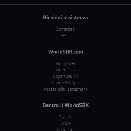
Richiedi assistenza
Contattaci
FAQ
WorldSBK.com
No Spoiler
VideoPass
Copertura TV
WorldSBK Apps
Accessibility statement
Dentro il WorldSBK
Biglietti
Store
Sponsors