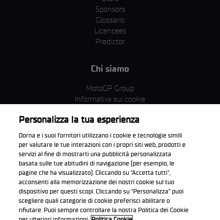
Sponsors
Glossario
Licencees
Predictor
Chi siamo
MotoGP Group
Informativa sui cookie
Termini e condizioni
Personalizza la tua esperienza
Corporate & ESG
Condizioni della Privacy
Dorna e i suoi fornitori utilizzano i cookie e tecnologie simili
Condizioni di acquisto
per valutare le tue interazioni con i propri siti web, prodotti e
servizi al fine di mostrarti una pubblicità personalizzata
basata sulle tue abitudini di navigazione (per esempio, le
pagine che ha visualizzato). Cliccando su "Accetta tutti",
acconsenti alla memorizzazione dei nostri cookie sul tuo
Scarica l'app ufficiale WorldSBK
dispositivo per questi scopi. Cliccando su "Personalizza" puoi
scegliere quali categorie di cookie preferisci abilitare o
rifiutare. Puoi sempre controllare la nostra Politica dei Cookie
per ulteriori informazioni.
Politica Cookie