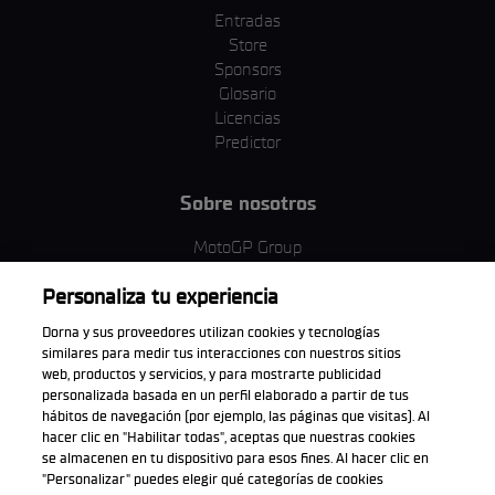
Entradas
Store
Sponsors
Glosario
Licencias
Predictor
Sobre nosotros
MotoGP Group
Política de cookies
Personaliza tu experiencia
Términos y condiciones
Corporativo y ESG
Dorna y sus proveedores utilizan cookies y tecnologías
Política de privacidad
similares para medir tus interacciones con nuestros sitios
Política de compra
web, productos y servicios, y para mostrarte publicidad
personalizada basada en un perfil elaborado a partir de tus
hábitos de navegación (por ejemplo, las páginas que visitas). Al
hacer clic en "Habilitar todas", aceptas que nuestras cookies
se almacenen en tu dispositivo para esos fines. Al hacer clic en
Descarga la aplicación oficial
"Personalizar" puedes elegir qué categorías de cookies