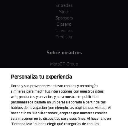
Entradas
Store
Sponsors
Glosario
Licencias
Predictor
Sobre nosotros
MotoGP Group
Política de cookies
Personaliza tu experiencia
Términos y condiciones
Corporativo y ESG
Dorna y sus proveedores utilizan cookies y tecnologías
Política de privacidad
similares para medir tus interacciones con nuestros sitios
Política de compra
web, productos y servicios, y para mostrarte publicidad
personalizada basada en un perfil elaborado a partir de tus
hábitos de navegación (por ejemplo, las páginas que visitas). Al
hacer clic en "Habilitar todas", aceptas que nuestras cookies
se almacenen en tu dispositivo para esos fines. Al hacer clic en
Descarga la aplicación oficial
"Personalizar" puedes elegir qué categorías de cookies