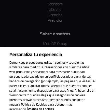
Sponsors
Glosario
Licencias
Predictor
Sobre nosotros
MotoGP Group
Política de cookies
Personaliza tu experiencia
Términos y condiciones
Corporativo y ESG
Dorna y sus proveedores utilizan cookies y tecnologías
Política de privacidad
similares para medir tus interacciones con nuestros sitios
Política de compra
web, productos y servicios, y para mostrarte publicidad
personalizada basada en un perfil elaborado a partir de tus
hábitos de navegación (por ejemplo, las páginas que visitas). Al
hacer clic en "Habilitar todas", aceptas que nuestras cookies
se almacenen en tu dispositivo para esos fines. Al hacer clic en
Descarga la aplicación oficial
"Personalizar" puedes elegir qué categorías de cookies
prefieres activar o rechazar. Siempre puedes consultar
nuestra Política de Cookies para obtener más
información.
Política de Cookies