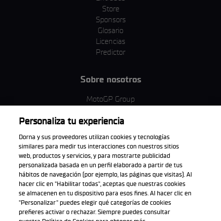
Store
Sponsors
Glosario
Licencias
Predictor
Sobre nosotros
MotoGP Group
Política de cookies
Personaliza tu experiencia
Términos y condiciones
Corporativo y ESG
Dorna y sus proveedores utilizan cookies y tecnologías
Política de privacidad
similares para medir tus interacciones con nuestros sitios
Política de compra
web, productos y servicios, y para mostrarte publicidad
personalizada basada en un perfil elaborado a partir de tus
hábitos de navegación (por ejemplo, las páginas que visitas). Al
hacer clic en "Habilitar todas", aceptas que nuestras cookies
se almacenen en tu dispositivo para esos fines. Al hacer clic en
Descarga la aplicación oficial
"Personalizar" puedes elegir qué categorías de cookies
prefieres activar o rechazar. Siempre puedes consultar