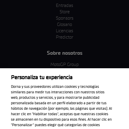
Entradas
Store
Sponsors
Glosario
Licencias
Predictor
Sobre nosotros
MotoGP Group
Política de cookies
Personaliza tu experiencia
Términos y condiciones
Corporativo y ESG
Dorna y sus proveedores utilizan cookies y tecnologías
Política de privacidad
similares para medir tus interacciones con nuestros sitios
Política de compra
web, productos y servicios, y para mostrarte publicidad
personalizada basada en un perfil elaborado a partir de tus
hábitos de navegación (por ejemplo, las páginas que visitas). Al
hacer clic en "Habilitar todas", aceptas que nuestras cookies
se almacenen en tu dispositivo para esos fines. Al hacer clic en
Descarga la aplicación oficial
"Personalizar" puedes elegir qué categorías de cookies