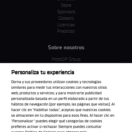
Store
Sponsors
Glosario
Licencias
Predictor
Sobre nosotros
MotoGP Group
Política de cookies
Personaliza tu experiencia
Términos y condiciones
Corporativo y ESG
Dorna y sus proveedores utilizan cookies y tecnologías
Política de privacidad
similares para medir tus interacciones con nuestros sitios
Política de compra
web, productos y servicios, y para mostrarte publicidad
personalizada basada en un perfil elaborado a partir de tus
hábitos de navegación (por ejemplo, las páginas que visitas). Al
hacer clic en "Habilitar todas", aceptas que nuestras cookies
se almacenen en tu dispositivo para esos fines. Al hacer clic en
Descarga la aplicación oficial
"Personalizar" puedes elegir qué categorías de cookies
prefieres activar o rechazar. Siempre puedes consultar