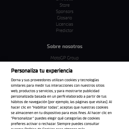
Store
Sponsors
Glosario
Licencias
Predictor
Sobre nosotros
MotoGP Group
Política de cookies
Personaliza tu experiencia
Términos y condiciones
Corporativo y ESG
Dorna y sus proveedores utilizan cookies y tecnologías
Política de privacidad
similares para medir tus interacciones con nuestros sitios
Política de compra
web, productos y servicios, y para mostrarte publicidad
personalizada basada en un perfil elaborado a partir de tus
hábitos de navegación (por ejemplo, las páginas que visitas). Al
hacer clic en "Habilitar todas", aceptas que nuestras cookies
se almacenen en tu dispositivo para esos fines. Al hacer clic en
Descarga la aplicación oficial
"Personalizar" puedes elegir qué categorías de cookies
prefieres activar o rechazar. Siempre puedes consultar