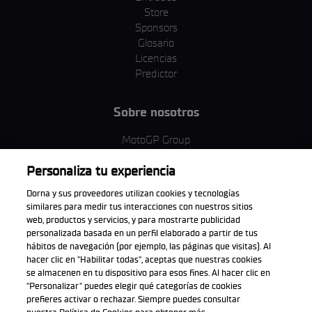
Store
Sponsors
Glosario
Licencias
Predictor
Sobre nosotros
MotoGP Group
Política de cookies
Personaliza tu experiencia
Términos y condiciones
Corporativo y ESG
Dorna y sus proveedores utilizan cookies y tecnologías
Política de privacidad
similares para medir tus interacciones con nuestros sitios
Política de compra
web, productos y servicios, y para mostrarte publicidad
personalizada basada en un perfil elaborado a partir de tus
hábitos de navegación (por ejemplo, las páginas que visitas). Al
hacer clic en "Habilitar todas", aceptas que nuestras cookies
se almacenen en tu dispositivo para esos fines. Al hacer clic en
Descarga la aplicación oficial
"Personalizar" puedes elegir qué categorías de cookies
prefieres activar o rechazar. Siempre puedes consultar