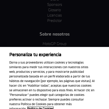
Sponsors
Glosario
Licencias
Predictor
Sobre nosotros
MotoGP Group
Política de cookies
Personaliza tu experiencia
Términos y condiciones
Corporativo y ESG
Dorna y sus proveedores utilizan cookies y tecnologías
Política de privacidad
similares para medir tus interacciones con nuestros sitios
Política de compra
web, productos y servicios, y para mostrarte publicidad
personalizada basada en un perfil elaborado a partir de tus
hábitos de navegación (por ejemplo, las páginas que visitas). Al
hacer clic en "Habilitar todas", aceptas que nuestras cookies
se almacenen en tu dispositivo para esos fines. Al hacer clic en
Descarga la aplicación oficial
"Personalizar" puedes elegir qué categorías de cookies
prefieres activar o rechazar. Siempre puedes consultar
nuestra Política de Cookies para obtener más
información.
Política de Cookies