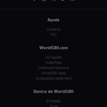
Ayuda
Contacto
FAQ
WorldSBK.com
No Spoiler
VideoPass
Cobertura televisiva
WorldSBK Apps
Accessibility statement
Dentro de WorldSBK
Entradas
Store