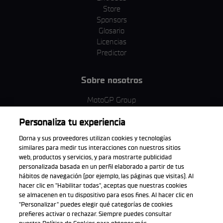
Store
Sponsors
Glosario
Licencias
Predictor
Sobre nosotros
MotoGP Group
Política de cookies
Personaliza tu experiencia
Términos y condiciones
Corporativo y ESG
Dorna y sus proveedores utilizan cookies y tecnologías
Política de privacidad
similares para medir tus interacciones con nuestros sitios
Política de compra
web, productos y servicios, y para mostrarte publicidad
personalizada basada en un perfil elaborado a partir de tus
hábitos de navegación (por ejemplo, las páginas que visitas). Al
hacer clic en "Habilitar todas", aceptas que nuestras cookies
se almacenen en tu dispositivo para esos fines. Al hacer clic en
Descarga la aplicación oficial
"Personalizar" puedes elegir qué categorías de cookies
prefieres activar o rechazar. Siempre puedes consultar