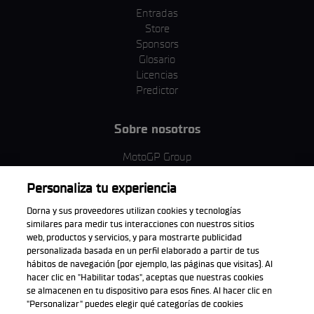
Entradas
Store
Sponsors
Glosario
Licencias
Predictor
Sobre nosotros
MotoGP Group
Política de cookies
Personaliza tu experiencia
Términos y condiciones
Corporativo y ESG
Dorna y sus proveedores utilizan cookies y tecnologías
Política de privacidad
similares para medir tus interacciones con nuestros sitios
Política de compra
web, productos y servicios, y para mostrarte publicidad
personalizada basada en un perfil elaborado a partir de tus
hábitos de navegación (por ejemplo, las páginas que visitas). Al
hacer clic en "Habilitar todas", aceptas que nuestras cookies
se almacenen en tu dispositivo para esos fines. Al hacer clic en
Descarga la aplicación oficial
"Personalizar" puedes elegir qué categorías de cookies