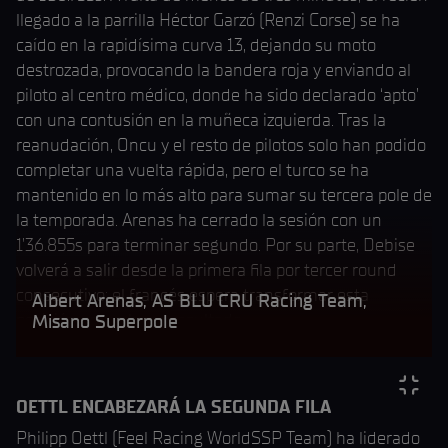
llegado a la parrilla Héctor Garzó (Renzi Corse) se ha
caído en la rapidísima curva 13, dejando su moto
destrozada, provocando la bandera roja y enviando al
piloto al centro médico, donde ha sido declarado ‘apto’
con una contusión en la muñeca izquierda. Tras la
reanudación, Oncu y el resto de pilotos solo han podido
completar una vuelta rápida, pero el turco se ha
mantenido en lo más alto para sumar su tercera pole de
la temporada. Arenas ha cerrado la sesión con un
1’36.855s para terminar segundo. Por su parte, Debise
volverá a salir desde la primera fila por tercer round
consecutivo; el francés espera transformar esta
Albert Arenas, AS BLU CRU Racing Team,
posición en un buen resultado.
Misano Superpole
OETTL ENCABEZARÁ LA SEGUNDA FILA
Philipp Oettl (Feel Racing WorldSSP Team) ha liderado