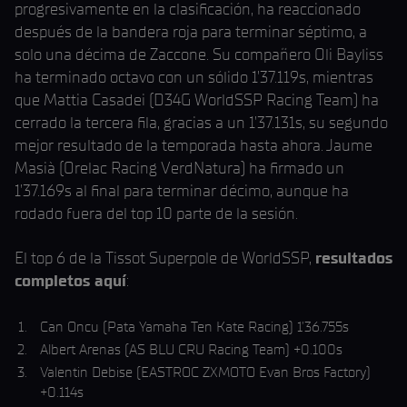
progresivamente en la clasificación, ha reaccionado
después de la bandera roja para terminar séptimo, a
solo una décima de Zaccone. Su compañero Oli Bayliss
ha terminado octavo con un sólido 1’37.119s, mientras
que Mattia Casadei (D34G WorldSSP Racing Team) ha
cerrado la tercera fila, gracias a un 1’37.131s, su segundo
mejor resultado de la temporada hasta ahora. Jaume
Masià (Orelac Racing VerdNatura) ha firmado un
1’37.169s al final para terminar décimo, aunque ha
rodado fuera del top 10 parte de la sesión.
El top 6 de la Tissot Superpole de WorldSSP,
resultados
completos aquí
:
Can Oncu (Pata Yamaha Ten Kate Racing) 1’36.755s
Albert Arenas (AS BLU CRU Racing Team) +0.100s
Valentin Debise (EASTROC ZXMOTO Evan Bros Factory)
+0.114s