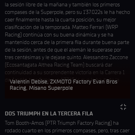
la sesión libre de la mañana y también los primeros
compases de la Superpole, pero su 1’37.022s le ha hecho
caer finalmente hasta la cuarta posición, su mejor
clasificación de la temporada. Matteo Ferrari (WRP
Racing) continúa con su buena dinámica y se ha
mantenido cerca de la primera fila durante buena parte
de la sesión, antes de que el alemán le superase por
tres centésimas y le dejase quinto. Alessandro Zaccone
(Ecosantagata Althea Racing Team) buscará dar
continuidad a su sorprendente victoria en la Carrera 1
de Aragón tras firmar un 1’37.104s que le ha dado la
Valentin Debise, ZXMOTO Factory Evan Bros
sexta posición.
Racing, Misano Superpole
DOS TRIUMPH EN LA TERCERA FILA
Tom Booth-Amos (PTR Triumph Factory Racing) ha
rodado cuarto en los primeros compases, pero, tras caer