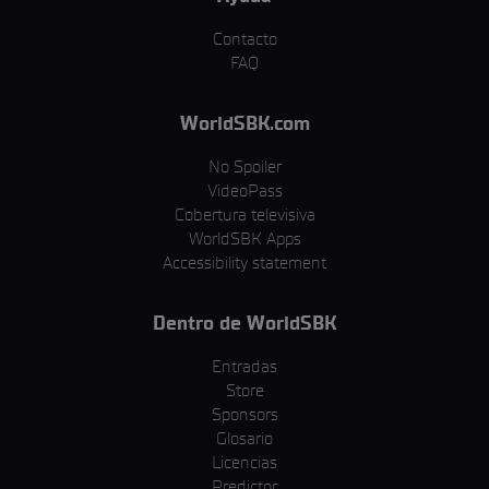
Contacto
FAQ
WorldSBK.com
No Spoiler
VideoPass
Cobertura televisiva
WorldSBK Apps
Accessibility statement
Dentro de WorldSBK
Entradas
Store
Sponsors
Glosario
Licencias
Predictor