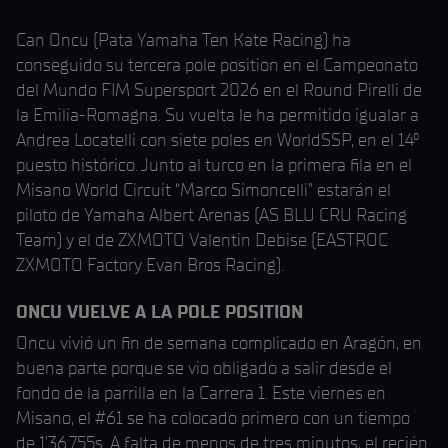
Can Oncu (Pata Yamaha Ten Kate Racing) ha
conseguido su tercera pole position en el Campeonato
del Mundo FIM Supersport 2026 en el Round Pirelli de
la Emilia-Romagna. Su vuelta le ha permitido igualar a
Andrea Locatelli con siete poles en WorldSSP, en el 14º
puesto histórico. Junto al turco en la primera fila en el
Misano World Circuit “Marco Simoncelli” estarán el
piloto de Yamaha Albert Arenas (AS BLU CRU Racing
Team) y el de ZXMOTO Valentin Debise (EASTROC
ZXMOTO Factory Evan Bros Racing).
ONCU VUELVE A LA POLE POSITION
Oncu vivió un fin de semana complicado en Aragón, en
buena parte porque se vio obligado a salir desde el
fondo de la parrilla en la Carrera 1. Este viernes en
Misano, el #61 se ha colocado primero con un tiempo
de 1’36.755s. A falta de menos de tres minutos, el recién