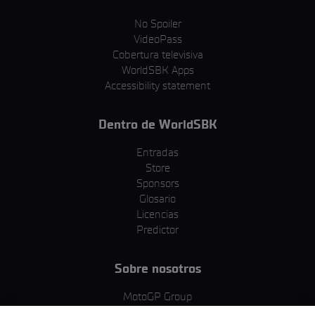
No Spoiler
VideoPass
Cobertura televisiva
WorldSBK Apps
Accessibility statement
Dentro de WorldSBK
Entradas
Store
Sponsors
Glosario
Licencias
Predictor
Sobre nosotros
MotoGP Group
Política de cookies