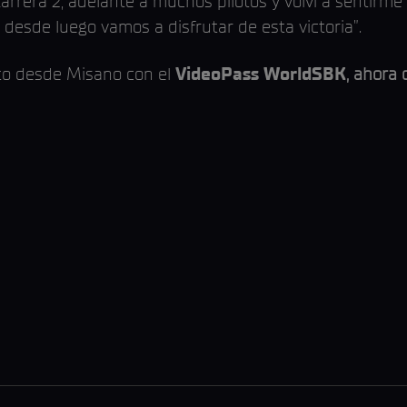
rrera 2; adelanté a muchos pilotos y volví a sentirm
 desde luego vamos a disfrutar de esta victoria”.
to desde Misano con el
VideoPass WorldSBK
, ahora