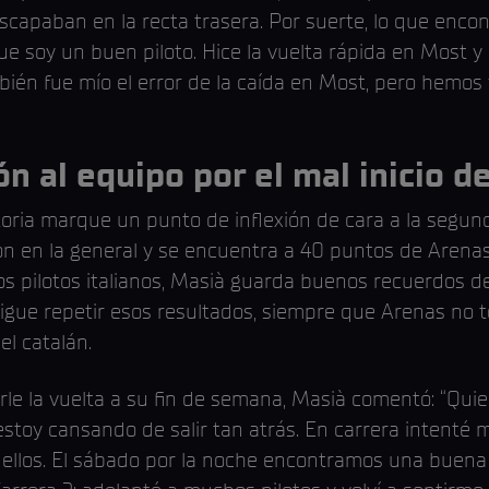
capaban en la recta trasera. Por suerte, lo que enco
e soy un buen piloto. Hice la vuelta rápida en Most y 
mbién fue mío el error de la caída en Most, pero hemo
n al equipo por el mal inicio de
oria marque un punto de inflexión de cara a la segun
ón en la general y se encuentra a 40 puntos de Arena
s pilotos italianos, Masià guarda buenos recuerdos del
gue repetir esos resultados, siempre que Arenas no t
el catalán.
rle la vuelta a su fin de semana, Masià comentó: “Quie
estoy cansando de salir tan atrás. En carrera intenté
 ellos. El sábado por la noche encontramos una buena