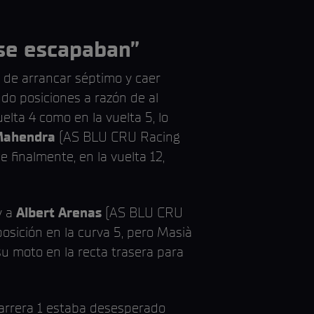
 se escapaban”
r de arrancar séptimo y caer
do posiciones a razón de al
lta 4 como en la vuelta 5, lo
Mahendra
(AS BLU CRU Racing
finalmente, en la vuelta 12,
y a
Albert Arenas
(AS BLU CRU
sición en la curva 5, pero Masià
su moto en la recta trasera para
 Carrera 1 estaba desesperado