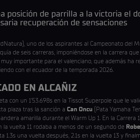
 posición de parrilla a la victoria el 
saria recuperación de sensaciones
dNatura), uno de los aspirantes al Campeonato del M
equía de seis carreras, imponiéndose en la carrera qu
muy importante para el valenciano, que además ha r
idiendo con el ecuador de la temporada 2026.
CADO EN ALCAÑIZ
a con un 1’53.698s en la Tissot Superpole que le valió
ta plaza tras la sanción a
Can Oncu
(Pata Yamaha Ten 
bandera amarilla durante el Warm Up 1. En la Carrera 1
. En la vuelta 11 rodaba a menos de un segundo de
Robe
 1.3s una vuelta después, 2.1s en la vuelta 13 y final