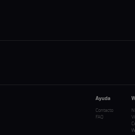
Ayuda
W
Contacto
N
FAQ
V
C
W