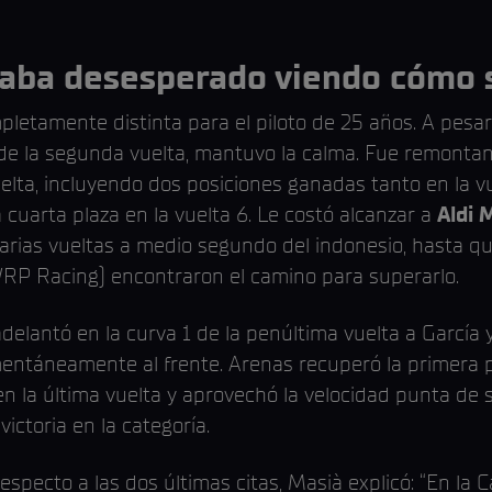
staba desesperado viendo cómo
pletamente distinta para el piloto de 25 años. A pesa
o de la segunda vuelta, mantuvo la calma. Fue remontan
ta, incluyendo dos posiciones ganadas tanto en la vue
 cuarta plaza en la vuelta 6. Le costó alcanzar a
Aldi 
ias vueltas a medio segundo del indonesio, hasta que 
RP Racing) encontraron el camino para superarlo.
 adelantó en la curva 1 de la penúltima vuelta a García 
ntáneamente al frente. Arenas recuperó la primera po
 en la última vuelta y aprovechó la velocidad punta de 
ictoria en la categoría.
specto a las dos últimas citas, Masià explicó: “En la