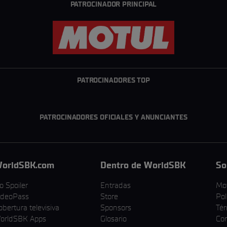
PATROCINADOR PRINCIPAL
PATROCINADORES TOP
PATROCINADORES OFICIALES Y ANUNCIANTES
orldSBK.com
Dentro de WorldSBK
So
o Spoiler
Entradas
Mo
ideoPass
Store
Pol
obertura televisiva
Sponsors
Tér
orldSBK Apps
Glosario
Cor