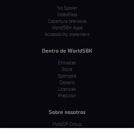
No Spoiler
VideoPass
Cobertura televisiva
WorldSBK Apps
Accessibility statement
Dentro de WorldSBK
Entradas
Store
Sponsors
Glosario
Licencias
Predictor
Sobre nosotros
MotoGP Group
Política de cookies