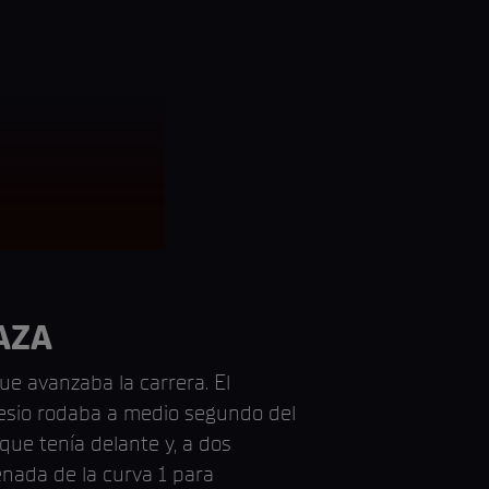
Matteo Ferrari, WRP Racing, C
RACE 2
AZA
ue avanzaba la carrera. El
nesio rodaba a medio segundo del
que tenía delante y, a dos
enada de la curva 1 para