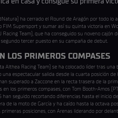
dica en casa y consigue su primera vic
atura) ha cerrado el Round de Aragón por todo lo alto
FIM Supersport y sumar así su quinta victoria en Wor
 Racing Team), que ha conseguido su noveno cajón de
u segundo tercer puesto en su campaña de debut.
N LOS PRIMEROS COMPASES
a Althea Racing Team) se ha colocado líder tras una 
o una espectacular salida desde la cuarta posición de l
an superado a Zaccone en la recta trasera de la pri
tos en los primeros compases, con Tom Booth-Amos (P
 han seguido recortando diferencias hasta el inicio de
ra de la moto de García y ha caído hasta la octava posi
 primeras posiciones, con Arenas liderando por delan