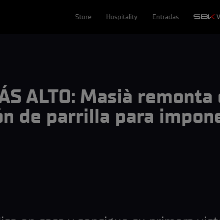
Store
Hospitality
Entradas
ÁS ALTO: Masià remonta 
n de parrilla para impon