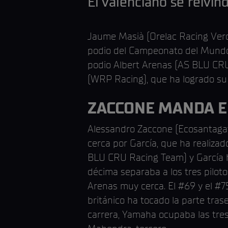
El valenciano se reivin
Jaume Masià (Orelac Racing VerdN
podio del Campeonato del Mundo 
podio Albert Arenas (AS BLU CRU
(WRP Racing), que ha logrado s
ZACCONE MANDA E
Alessandro Zaccone (Ecosantagat
cerca por García, que ha realizad
BLU CRU Racing Team) y García h
décima separaba a los tres pilo
Arenas muy cerca. El #69 y el #75
británico ha tocado la parte trase
carrera, Yamaha ocupaba las tres