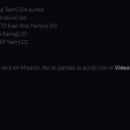
ng Team) 206 puntos
dnatura) 166
O Evan Bros Factory) 163
 Racing) 137
SSP Team) 121
erá en Misano! ¡No te pierdas la acción con el
Vide