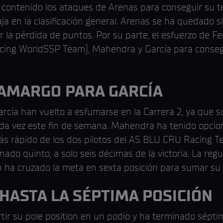
 ha contenido los ataques de Arenas para conseguir su t
ja en la clasificación general. Arenas se ha quedado 
r la pérdida de puntos. Por su parte, el esfuerzo de Fe
acing WorldSSP Team), Mahendra y García para consegu
AMARGO PARA GARCÍA
arcía han vuelto a esfumarse en la Carrera 2, ya que su
da vez este fin de semana. Mahendra ha tenido opcio
 más rápido de los dos pilotos del AS BLU CRU Racing 
ado quinto, a solo seis décimas de la victoria. La regu
n ha cruzado la meta en sexta posición para sumar su
HASTA LA SÉPTIMA POSICIÓN
ir su pole position en un podio y ha terminado sépti