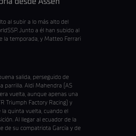
toria desde Assen
 al subir a lo más alto del
ldSSP. Junto a él han subido al
 la temporada, y Matteo Ferrari
buena salida, perseguido de
a parrilla. Aldi Mahendra (AS
mera vuelta, aunque apenas una
TR Triumph Factory Racing) y
 la quinta vuelta, cuando el
ción. Al llegar al ecuador de la
te de su compatriota García y de