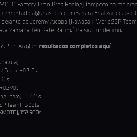
OTO Factory Evan Bros Racing) tampoco ha mejorado e
a remontado algunas posiciones para finalizar octavo. 
or delante de Jeremy Alcoba (Kawasaki WorldSSP Tea
ata Yamaha Ten Kate Racing) ha sido undécimo.
dSSP en Aragón,
resultados completos aquí
:
dnatura)
ng Team) +0.312s
330s
 +0.390s
ing Team) +0.665s
SSP Team) +3.381s
ZXMOTO), 1'53.300s