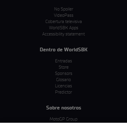
No Spoiler
VideoPass
Cobertura televisiva
WorldSBK Apps
Accessibility statement
Dentro de WorldSBK
Entradas
Store
Sponsors
Glosario
Licencias
Predictor
Sobre nosotros
MotoGP Group
Política de cookies