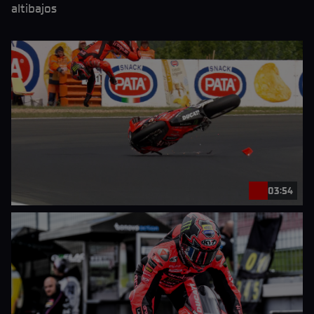
altibajos
03:54