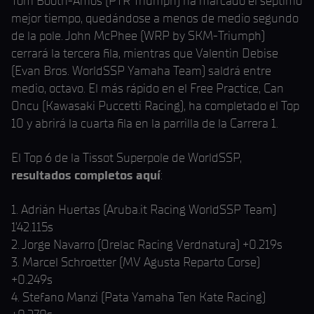
Tom Booth-Amos (PTR Triumph) ha marcado el séptimo
mejor tiempo, quedándose a menos de medio segundo
de la pole. John McPhee (WRP by SKM-Triumph)
cerrará la tercera fila, mientras que Valentin Debise
(Evan Bros. WorldSSP Yamaha Team) saldrá entre
medio, octavo. El más rápido en el Free Practice, Can
Oncu (Kawasaki Puccetti Racing), ha completado el Top
10 y abrirá la cuarta fila en la parrilla de la Carrera 1.
El Top 6 de la Tissot Superpole de WorldSSP,
resultados completos aquí
:
1. Adrián Huertas (Aruba.it Racing WorldSSP Team)
1’42.115s
2. Jorge Navarro (Orelac Racing Verdnatura) +0.219s
3. Marcel Schroetter (MV Agusta Reparto Corse)
+0.249s
4. Stefano Manzi (Pata Yamaha Ten Kate Racing)