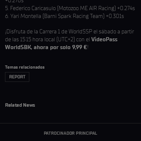
+0.270s
5. Federico Caricasulo (Motozoo ME AIR Racing) +0.274s
6. Yari Montella (Barni Spark Racing Team) +0.301s
¡Disfruta de la Carrera 1 de WorldSSP el sábado a partir
de las 15:15 hora local (UTC+2) con el
VideoPass
WorldSBK, ahora por solo 9,99 €
!
Temas relacionados
REPORT
Related News
PATROCINADOR PRINCIPAL