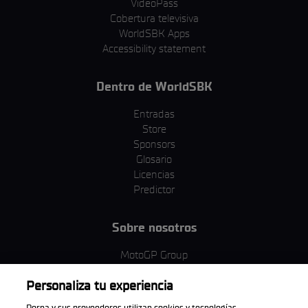
VideoPass
Cobertura televisiva
WorldSBK Apps
Accessibility statement
Dentro de WorldSBK
Entradas
Store
Sponsors
Glosario
Licencias
Predictor
Sobre nosotros
MotoGP Group
Política de cookies
Personaliza tu experiencia
Términos y condiciones
Corporativo y ESG
Dorna y sus proveedores utilizan cookies y tecnologías