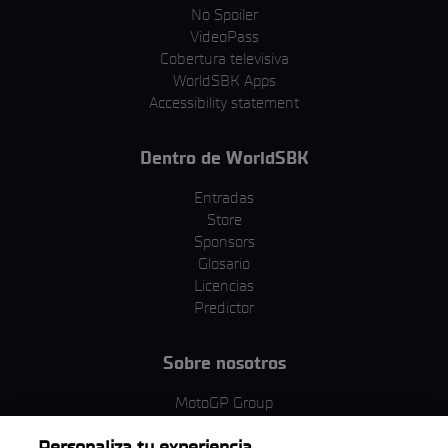
No Spoiler
VideoPass
Cobertura televisiva
WorldSBK Apps
Accessibility statement
Dentro de WorldSBK
Entradas
Store
Sponsors
Glosario
Licencias
Predictor
Sobre nosotros
MotoGP Group
Política de cookies
Personaliza tu experiencia
Términos y condiciones