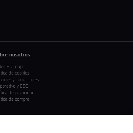
bre nosotros
toGP Group
ítica de cookies
minos y condiciones
porativo y ESG
ítica de privacidad
ítica de compra