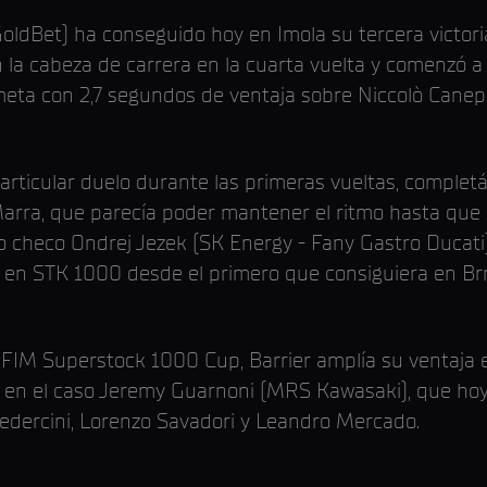
oldBet) ha conseguido hoy en Imola su tercera victor
n la cabeza de carrera en la cuarta vuelta y comenzó a
 meta con 2,7 segundos de ventaja sobre Niccolò Canep
articular duelo durante las primeras vueltas, complet
rra, que parecía poder mantener el ritmo hasta que s
oto checo Ondrej Jezek (SK Energy - Fany Gastro Ducat
 en STK 1000 desde el primero que consiguiera en B
a FIM Superstock 1000 Cup, Barrier amplía su ventaja en
 en el caso Jeremy Guarnoni (MRS Kawasaki), que hoy
Pedercini, Lorenzo Savadori y Leandro Mercado.