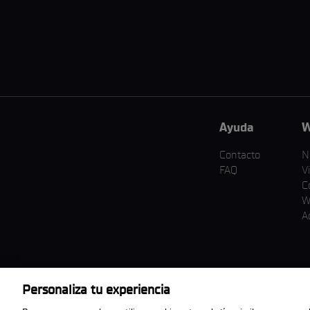
Ayuda
W
Contacto
N
FAQ
V
C
W
A
Personaliza tu experiencia
Descarga la aplicación