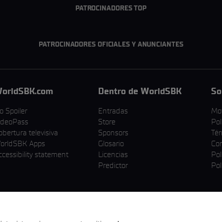
PATROCINADORES TOP
PATROCINADORES OFICIALES Y ANUNCIANTES
orldSBK.com
Dentro de WorldSBK
So
o Spoiler
Entradas
Mo
ideoPass
Store
Pol
obertura televisiva
Sponsors
Tér
orldSBK Apps
Glosario
Cor
ccessibility statement
Licencias
Pol
Predictor
Pol