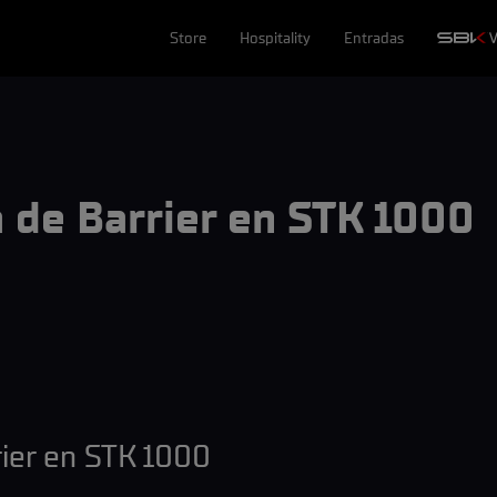
Store
Hospitality
Entradas
a de Barrier en STK 1000
rier en STK 1000