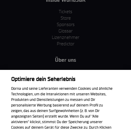
Tickets
Store
Sponsors
Glossar
Lizenznehmer
Predictor
Über uns
MotoGP Group
Cookie Richtlinien
Optimiere dein Seherlebnis
Geschäftsbedingungen
Dorna und seine Lieferanten verwenden Cookies und ähnliche
Unternehmen & ESG
Technologien, um die Interaktionen mit unseren Websites,
Datenschutzerklärung
Produkten und Dienstleistungen zu messen und Dir
Kaufrichtlinie
personalisierte Werbung basierend auf deinem Profil zu
zeigen, das aus deinen Surfgewohnheiten (z. B. von Dir
angezeigten Seiten) erstellt wurde. Wenn Du auf "Alle
aktivieren" klickst, stimmst Du der Speicherung unserer
Cookies auf deinem Gerät für diese Zwecke zu. Durch Klicken
Die offizielle WorldSBK App herunterladen