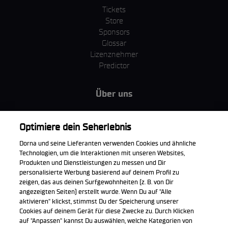
Tickets
Store
Sponsors
Glossar
Lizenznehmer
Predictor
Über uns
MotoGP Group
Cookie Richtlinien
Optimiere dein Seherlebnis
Geschäftsbedingungen
Dorna und seine Lieferanten verwenden Cookies und ähnliche
Unternehmen & ESG
Technologien, um die Interaktionen mit unseren Websites,
Datenschutzerklärung
Produkten und Dienstleistungen zu messen und Dir
Kaufrichtlinie
personalisierte Werbung basierend auf deinem Profil zu
zeigen, das aus deinen Surfgewohnheiten (z. B. von Dir
angezeigten Seiten) erstellt wurde. Wenn Du auf "Alle
aktivieren" klickst, stimmst Du der Speicherung unserer
Cookies auf deinem Gerät für diese Zwecke zu. Durch Klicken
Die offizielle WorldSBK App herunterladen
auf "Anpassen" kannst Du auswählen, welche Kategorien von