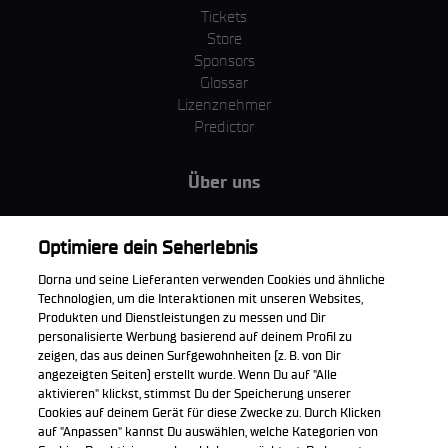
Tickets
Store
Sponsors
Glossar
Lizenznehmer
Predictor
Über uns
MotoGP Group
Cookie Richtlinien
Optimiere dein Seherlebnis
Geschäftsbedingungen
Dorna und seine Lieferanten verwenden Cookies und ähnliche
Unternehmen & ESG
Technologien, um die Interaktionen mit unseren Websites,
Datenschutzerklärung
Produkten und Dienstleistungen zu messen und Dir
Kaufrichtlinie
personalisierte Werbung basierend auf deinem Profil zu
zeigen, das aus deinen Surfgewohnheiten (z. B. von Dir
angezeigten Seiten) erstellt wurde. Wenn Du auf "Alle
aktivieren" klickst, stimmst Du der Speicherung unserer
Cookies auf deinem Gerät für diese Zwecke zu. Durch Klicken
Die offizielle WorldSBK App herunterladen
auf "Anpassen" kannst Du auswählen, welche Kategorien von