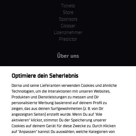
Tickets
Store
Sponsors
Glossar
Lizenznehmer
Predictor
Über uns
MotoGP Group
Cookie Richtlinien
Optimiere dein Seherlebnis
Geschäftsbedingungen
Dorna und seine Lieferanten verwenden Cookies und ähnliche
Unternehmen & ESG
Technologien, um die Interaktionen mit unseren Websites,
Datenschutzerklärung
Produkten und Dienstleistungen zu messen und Dir
Kaufrichtlinie
personalisierte Werbung basierend auf deinem Profil zu
zeigen, das aus deinen Surfgewohnheiten (z. B. von Dir
angezeigten Seiten) erstellt wurde. Wenn Du auf "Alle
aktivieren" klickst, stimmst Du der Speicherung unserer
Cookies auf deinem Gerät für diese Zwecke zu. Durch Klicken
Die offizielle WorldSBK App herunterladen
auf "Anpassen" kannst Du auswählen, welche Kategorien von