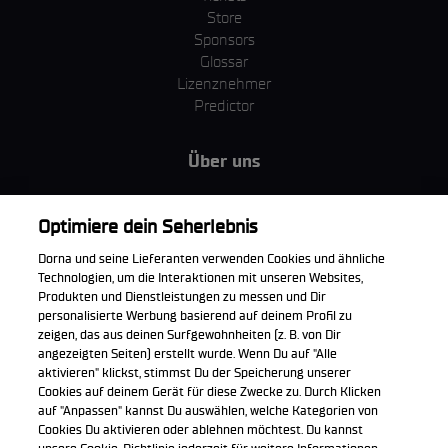
Store
Sponsors
Glossar
Lizenznehmer
Predictor
Über uns
MotoGP Group
Cookie Richtlinien
Optimiere dein Seherlebnis
Geschäftsbedingungen
Dorna und seine Lieferanten verwenden Cookies und ähnliche
Unternehmen & ESG
Technologien, um die Interaktionen mit unseren Websites,
Datenschutzerklärung
Produkten und Dienstleistungen zu messen und Dir
Kaufrichtlinie
personalisierte Werbung basierend auf deinem Profil zu
zeigen, das aus deinen Surfgewohnheiten (z. B. von Dir
angezeigten Seiten) erstellt wurde. Wenn Du auf "Alle
aktivieren" klickst, stimmst Du der Speicherung unserer
Cookies auf deinem Gerät für diese Zwecke zu. Durch Klicken
Die offizielle WorldSBK App herunterladen
auf "Anpassen" kannst Du auswählen, welche Kategorien von
Cookies Du aktivieren oder ablehnen möchtest. Du kannst