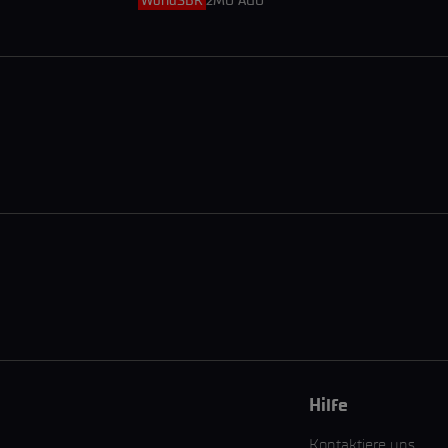
WorldSBK
2MO AGO
Hilfe
Kontaktiere uns