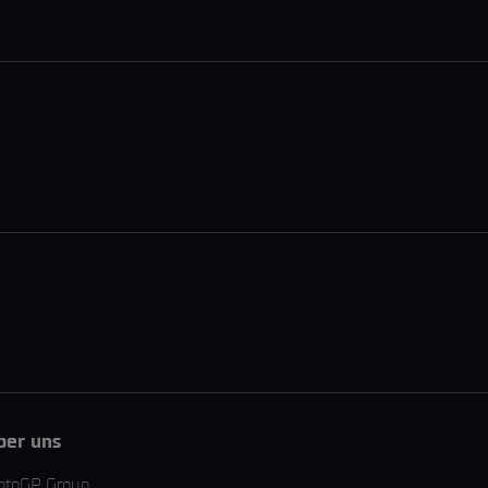
ber uns
otoGP Group