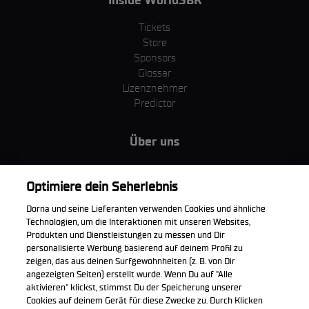
Tickets
Store
Sponsors
Glossar
Lizenznehmer
Predictor
Über uns
MotoGP Group
Cookie Richtlinien
Optimiere dein Seherlebnis
Geschäftsbedingungen
Dorna und seine Lieferanten verwenden Cookies und ähnliche
Unternehmen & ESG
Technologien, um die Interaktionen mit unseren Websites,
Datenschutzerklärung
Produkten und Dienstleistungen zu messen und Dir
Kaufrichtlinie
personalisierte Werbung basierend auf deinem Profil zu
zeigen, das aus deinen Surfgewohnheiten (z. B. von Dir
angezeigten Seiten) erstellt wurde. Wenn Du auf "Alle
aktivieren" klickst, stimmst Du der Speicherung unserer
Cookies auf deinem Gerät für diese Zwecke zu. Durch Klicken
Die offizielle WorldSBK App herunterladen