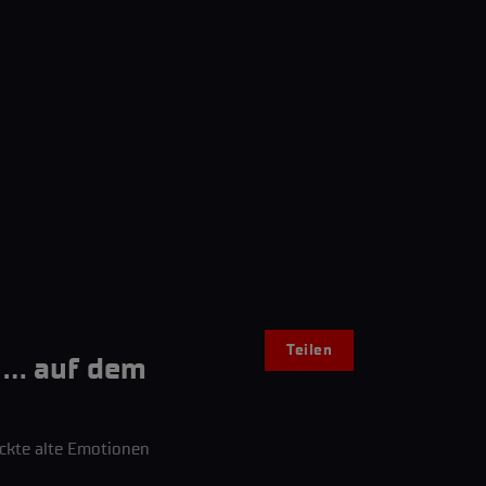
Teilen
r … auf dem
eckte alte Emotionen