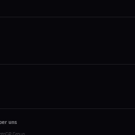
ber uns
otoGP Group