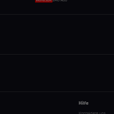
WorldSBK
2MO AGO
Hilfe
Kontaktiere uns