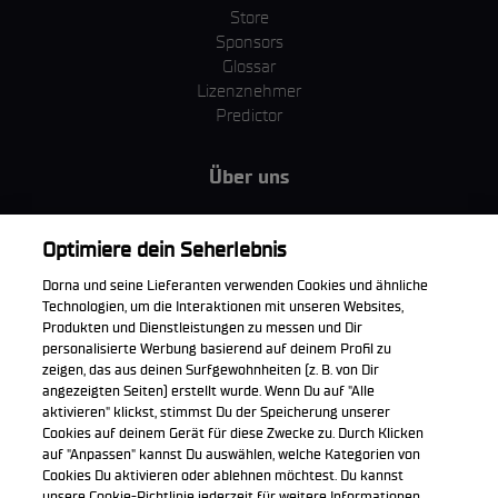
Store
Sponsors
Glossar
Lizenznehmer
Predictor
Über uns
MotoGP Group
Cookie Richtlinien
Optimiere dein Seherlebnis
Geschäftsbedingungen
Dorna und seine Lieferanten verwenden Cookies und ähnliche
Unternehmen & ESG
Technologien, um die Interaktionen mit unseren Websites,
Datenschutzerklärung
Produkten und Dienstleistungen zu messen und Dir
Kaufrichtlinie
personalisierte Werbung basierend auf deinem Profil zu
zeigen, das aus deinen Surfgewohnheiten (z. B. von Dir
angezeigten Seiten) erstellt wurde. Wenn Du auf "Alle
aktivieren" klickst, stimmst Du der Speicherung unserer
Cookies auf deinem Gerät für diese Zwecke zu. Durch Klicken
Die offizielle WorldSBK App herunterladen
auf "Anpassen" kannst Du auswählen, welche Kategorien von
Cookies Du aktivieren oder ablehnen möchtest. Du kannst
unsere Cookie-Richtlinie jederzeit für weitere Informationen