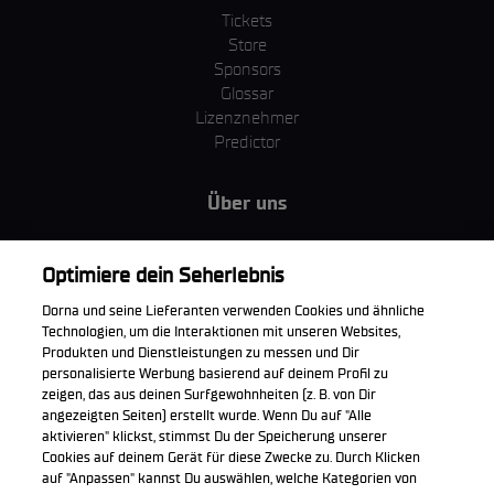
Tickets
Store
Sponsors
Glossar
Lizenznehmer
Predictor
Über uns
MotoGP Group
Cookie Richtlinien
Optimiere dein Seherlebnis
Geschäftsbedingungen
Dorna und seine Lieferanten verwenden Cookies und ähnliche
Unternehmen & ESG
Technologien, um die Interaktionen mit unseren Websites,
Datenschutzerklärung
Produkten und Dienstleistungen zu messen und Dir
Kaufrichtlinie
personalisierte Werbung basierend auf deinem Profil zu
zeigen, das aus deinen Surfgewohnheiten (z. B. von Dir
angezeigten Seiten) erstellt wurde. Wenn Du auf "Alle
aktivieren" klickst, stimmst Du der Speicherung unserer
Cookies auf deinem Gerät für diese Zwecke zu. Durch Klicken
Die offizielle WorldSBK App herunterladen
auf "Anpassen" kannst Du auswählen, welche Kategorien von