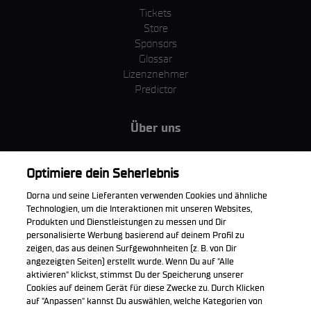
Tickets
Store
Sponsors
Glossar
Lizenznehmer
Predictor
Über uns
MotoGP Group
Cookie Richtlinien
Optimiere dein Seherlebnis
Geschäftsbedingungen
Dorna und seine Lieferanten verwenden Cookies und ähnliche
Unternehmen & ESG
Technologien, um die Interaktionen mit unseren Websites,
Datenschutzerklärung
Produkten und Dienstleistungen zu messen und Dir
Kaufrichtlinie
personalisierte Werbung basierend auf deinem Profil zu
zeigen, das aus deinen Surfgewohnheiten (z. B. von Dir
angezeigten Seiten) erstellt wurde. Wenn Du auf "Alle
aktivieren" klickst, stimmst Du der Speicherung unserer
Cookies auf deinem Gerät für diese Zwecke zu. Durch Klicken
Die offizielle WorldSBK App herunterladen
auf "Anpassen" kannst Du auswählen, welche Kategorien von