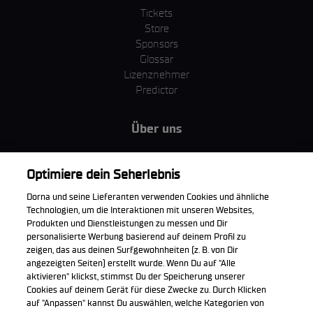
Tickets
Store
Sponsors
Glossar
Lizenznehmer
Predictor
Über uns
MotoGP Group
Cookie Richtlinien
Optimiere dein Seherlebnis
Geschäftsbedingungen
Dorna und seine Lieferanten verwenden Cookies und ähnliche
Unternehmen & ESG
Technologien, um die Interaktionen mit unseren Websites,
Datenschutzerklärung
Produkten und Dienstleistungen zu messen und Dir
Kaufrichtlinie
personalisierte Werbung basierend auf deinem Profil zu
zeigen, das aus deinen Surfgewohnheiten (z. B. von Dir
angezeigten Seiten) erstellt wurde. Wenn Du auf "Alle
aktivieren" klickst, stimmst Du der Speicherung unserer
Cookies auf deinem Gerät für diese Zwecke zu. Durch Klicken
Die offizielle WorldSBK App herunterladen
auf "Anpassen" kannst Du auswählen, welche Kategorien von