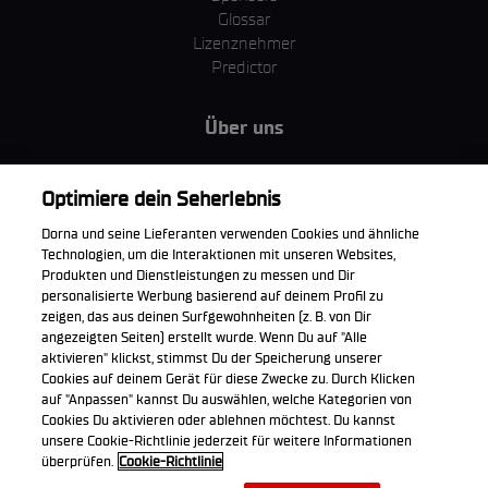
Glossar
Lizenznehmer
Predictor
Über uns
MotoGP Group
Cookie Richtlinien
Optimiere dein Seherlebnis
Geschäftsbedingungen
Dorna und seine Lieferanten verwenden Cookies und ähnliche
Unternehmen & ESG
Technologien, um die Interaktionen mit unseren Websites,
Datenschutzerklärung
Produkten und Dienstleistungen zu messen und Dir
Kaufrichtlinie
personalisierte Werbung basierend auf deinem Profil zu
zeigen, das aus deinen Surfgewohnheiten (z. B. von Dir
angezeigten Seiten) erstellt wurde. Wenn Du auf "Alle
aktivieren" klickst, stimmst Du der Speicherung unserer
Cookies auf deinem Gerät für diese Zwecke zu. Durch Klicken
Die offizielle WorldSBK App herunterladen
auf "Anpassen" kannst Du auswählen, welche Kategorien von
Cookies Du aktivieren oder ablehnen möchtest. Du kannst
unsere Cookie-Richtlinie jederzeit für weitere Informationen
überprüfen.
Cookie-Richtlinie