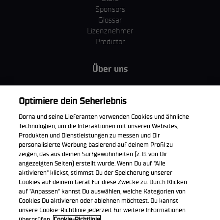
Sponsors
Glossar
Lizenznehmer
Predictor
Über uns
MotoGP Group
Cookie Richtlinien
Optimiere dein Seherlebnis
Geschäftsbedingungen
Dorna und seine Lieferanten verwenden Cookies und ähnliche
Unternehmen & ESG
Technologien, um die Interaktionen mit unseren Websites,
Datenschutzerklärung
Produkten und Dienstleistungen zu messen und Dir
Kaufrichtlinie
personalisierte Werbung basierend auf deinem Profil zu
zeigen, das aus deinen Surfgewohnheiten (z. B. von Dir
angezeigten Seiten) erstellt wurde. Wenn Du auf "Alle
aktivieren" klickst, stimmst Du der Speicherung unserer
Cookies auf deinem Gerät für diese Zwecke zu. Durch Klicken
Die offizielle WorldSBK App herunterladen
auf "Anpassen" kannst Du auswählen, welche Kategorien von
Cookies Du aktivieren oder ablehnen möchtest. Du kannst
unsere Cookie-Richtlinie jederzeit für weitere Informationen
überprüfen.
Cookie-Richtlinie