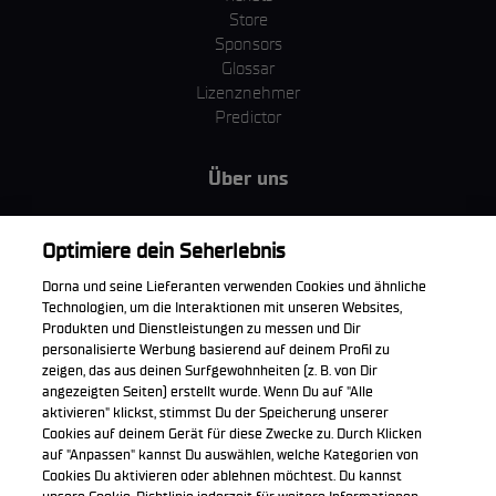
Store
Sponsors
Glossar
Lizenznehmer
Predictor
Über uns
MotoGP Group
Cookie Richtlinien
Optimiere dein Seherlebnis
Geschäftsbedingungen
Dorna und seine Lieferanten verwenden Cookies und ähnliche
Unternehmen & ESG
Technologien, um die Interaktionen mit unseren Websites,
Datenschutzerklärung
Produkten und Dienstleistungen zu messen und Dir
Kaufrichtlinie
personalisierte Werbung basierend auf deinem Profil zu
zeigen, das aus deinen Surfgewohnheiten (z. B. von Dir
angezeigten Seiten) erstellt wurde. Wenn Du auf "Alle
aktivieren" klickst, stimmst Du der Speicherung unserer
Cookies auf deinem Gerät für diese Zwecke zu. Durch Klicken
Die offizielle WorldSBK App herunterladen
auf "Anpassen" kannst Du auswählen, welche Kategorien von
Cookies Du aktivieren oder ablehnen möchtest. Du kannst