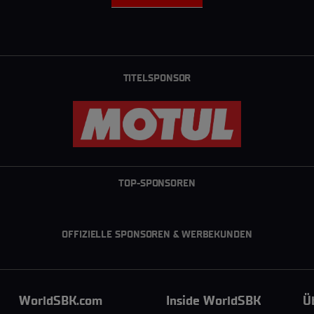
E
H
R
L
A
D
TITELSPONSOR
E
N
TOP-SPONSOREN
OFFIZIELLE SPONSOREN & WERBEKUNDEN
WorldSBK.com
Inside WorldSBK
Ü