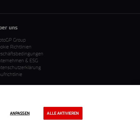
ber uns
otoGP Group
okie Richtlinien
schäftsbedingungen
nternehmen & ESG
tenschutzerklärung
ufrichtlinie
ANPASSEN
ALLE AKTIVIEREN