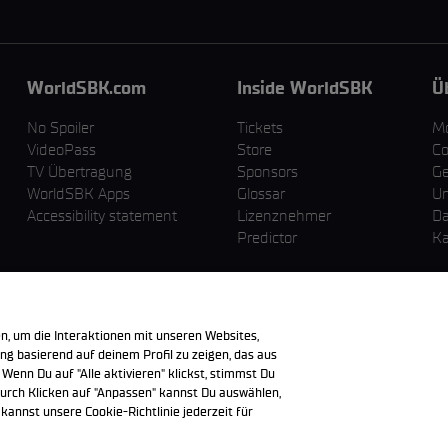
WorldSBK.com
Inside WorldSBK
Ü
No Spoiler
Tickets
M
VideoPass
Store
Co
TV Übertragung
Sponsors
Ge
WorldSBK Apps
Glossar
U
Accessibility statement
Lizenznehmer
Da
Predictor
Ka
n, um die Interaktionen mit unseren Websites,
g basierend auf deinem Profil zu zeigen, das aus
 Wenn Du auf "Alle aktivieren" klickst, stimmst Du
urch Klicken auf "Anpassen" kannst Du auswählen,
annst unsere Cookie-Richtlinie jederzeit für
en sind Eigentum der jeweiligen Besitzer.