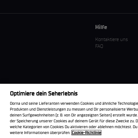
Hilfe
Kontaktiere uns
FAQ
Optimiere dein Seherlebnis
Die offizielle
Dorna und seine Lieferanten verwenden Cookies und ähnliche Technologie
WorldSBK App
Produkten und Dienstleistungen zu messen und Dir personalisierte Werbun
herunterladen
deinen Surfgewohnheiten (z. B. von Dir angezeigten Seiten) erstellt wurde.
der Speicherung unserer Cookies auf deinem Gerät für diese Zwecke zu. D
welche Kategorien von Cookies Du aktivieren oder ablehnen möchtest. Du k
© 2026 Dorna WorldSBK. Alle Rechte vorbehalten. Alle Handelsmark
weitere Informationen überprüfen.
Cookie-Richtlinie