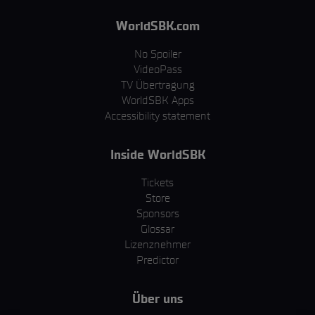
WorldSBK.com
No Spoiler
VideoPass
TV Übertragung
WorldSBK Apps
Accessibility statement
Inside WorldSBK
Tickets
Store
Sponsors
Glossar
Lizenznehmer
Predictor
Über uns