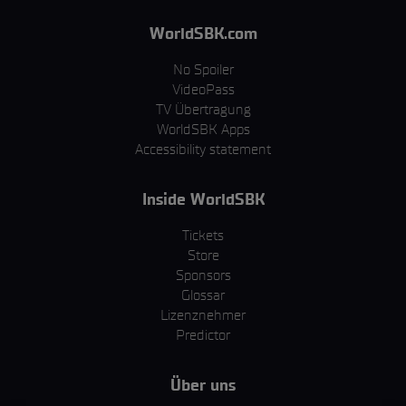
WorldSBK.com
No Spoiler
VideoPass
TV Übertragung
WorldSBK Apps
Accessibility statement
Inside WorldSBK
Tickets
Store
Sponsors
Glossar
Lizenznehmer
Predictor
Über uns