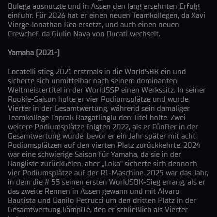
Bulega ausnutzte und in Assen den lang ersehnten Erfolg
einfuhr. Für 2026 hat er einen neuen Teamkollegen, da Xavi
Vierge Jonathan Rea ersetzt, und auch einen neuen
Crewchef, da Giulio Nava von Ducati wechselt.
Yamaha (2021-)
Locatelli stieg 2021 erstmals in die WorldSBK ein und
sicherte sich unmittelbar nach seinem dominanten
Weltmeistertitel in der WorldSSP einen Werkssitz. In seiner
Rookie-Saison holte er vier Podiumsplätze und wurde
Vierter in der Gesamtwertung, während sein damaliger
Teamkollege Toprak Razgatlioglu den Titel holte. Zwei
weitere Podiumsplätze folgten 2022, als er Fünfter in der
Gesamtwertung wurde, bevor er ein Jahr später mit acht
Podiumsplätzen auf den vierten Platz zurückkehrte. 2024
war eine schwierige Saison für Yamaha, da sie in der
Rangliste zurückfielen, aber „Loka” sicherte sich dennoch
vier Podiumsplätze auf der R1-Maschine. 2025 war das Jahr,
in dem die # 55 seinen ersten WorldSBK-Sieg errang, als er
das zweite Rennen in Assen gewann und mit Alvaro
Bautista und Danilo Petrucci um den dritten Platz in der
Gesamtwertung kämpfte, den er schließlich als Vierter