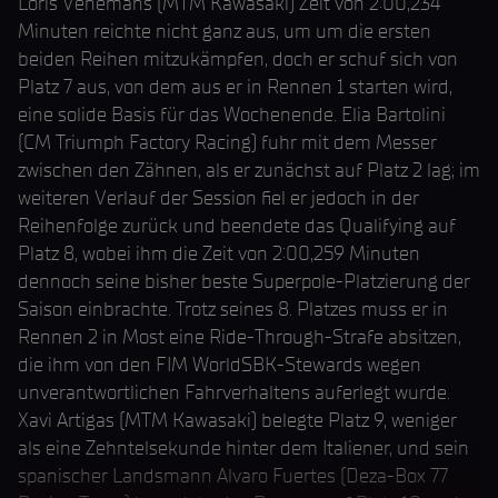
Loris Venemans (MTM Kawasaki) Zeit von 2:00,234
Minuten reichte nicht ganz aus, um um die ersten
beiden Reihen mitzukämpfen, doch er schuf sich von
Platz 7 aus, von dem aus er in Rennen 1 starten wird,
eine solide Basis für das Wochenende. Elia Bartolini
(CM Triumph Factory Racing) fuhr mit dem Messer
zwischen den Zähnen, als er zunächst auf Platz 2 lag; im
weiteren Verlauf der Session fiel er jedoch in der
Reihenfolge zurück und beendete das Qualifying auf
Platz 8, wobei ihm die Zeit von 2:00,259 Minuten
dennoch seine bisher beste Superpole-Platzierung der
Saison einbrachte. Trotz seines 8. Platzes muss er in
Rennen 2 in Most eine Ride-Through-Strafe absitzen,
die ihm von den FIM WorldSBK-Stewards wegen
unverantwortlichen Fahrverhaltens auferlegt wurde.
Xavi Artigas (MTM Kawasaki) belegte Platz 9, weniger
als eine Zehntelsekunde hinter dem Italiener, und sein
spanischer Landsmann Alvaro Fuertes (Deza-Box 77