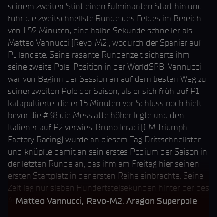
seinem zweiten Stint einen fulminanten Start hin und
fuhr die zweitschnellste Runde des Feldes im Bereich
von 1:59 Minuten, eine halbe Sekunde schneller als
Matteo Vannucci (Revo-M2), wodurch der Spanier auf
P1 landete. Seine rasante Rundenzeit sicherte ihm
seine zweite Pole-Position in der WorldSPB. Vannucci
war von Beginn der Session an auf dem besten Weg zu
seiner zweiten Pole der Saison, als er sich früh auf P1
katapultierte, die er 15 Minuten vor Schluss noch hielt,
bevor die #38 die Messlatte höher legte und den
Italiener auf P2 verwies. Bruno Ieraci (CM Triumph
Factory Racing) wurde an diesem Tag Drittschnellster
und knüpfte damit an sein erstes Podium der Saison in
der letzten Runde an, das ihm am Freitag hier seinen
ersten Startplatz in der ersten Reihe einbrachte. Seine
Zeit lag nur sieben Hundertstelsekunden hinter der des
Aprilia-Fahrers.
Matteo Vannucci, Revo-M2, Aragon Superpole