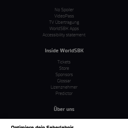
No Spoiler
VideoPass
TV Übertragung
WorldSBK Apps
Accessibility statement
Inside WorldSBK
Tickets
Store
Sponsors
Glossar
Lizenznehmer
Predictor
Über uns
MotoGP Group
Cookie Richtlinien
Optimiere dein Seherlebnis