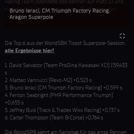
Racing Team) beendete das Rennen auf Platz 10 und
sicherte sich damit seinen ersten Startplatz in den
Bruno Ieraci, CM Triumph Factory Racing,
vorderen vier Reihen der Saison.
Aragon Superpole
Die Top 6 aus der WorldSBK Tissot Superpole-Session,
alle Ergebnisse hier!
1. David Salvador (Team ProDina Kawasaki XCI) 1’59,433
s
2. Matteo Vannucci (Revo-M2) +0,523 s
3. Bruno Ieraci (CM Triumph Factory Racing) +0,599 s
4. Fenton Seabright (PHR Performance Triumph)
+0,655 s
5. Jeffrey Buis (Track & Trades Wixx Racing) +0,737 s
6. Carter Thompson (Team BrCorse) +0,764 s
Die WorldSPB kehrt am Samstag für das erste Rennen