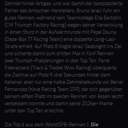
Zehntel hinter Artigas, und war damit der bestplatzierte
Fahrer des britischen Herstellers. Bruno Ieraci fuhr ein
gutes Rennen, während sein Teamkollege Elia Bartolini
(CM Triumph Factory Racing) wegen seiner Verwicklung
in einen Sturz in der Aufwärmrunde mit Pepe Osuna
(Deza-Box 77 Racing Team) eine doppelte Long-Lap-
Strafe erhielt. Auf Platz 8 folgte Ieraci Seabright ins Ziel
und sicherte damit zum dritten Mal in fünf Rennen
zwei Triumph-Platzierungen in den Top Ten. Ferre
Fleerackers (Track & Trades Wixx Racing) überquerte
die Ziellinie auf Platz 9, drei Sekunden hinter dem
Italiener, aber nur eine halbe Zehntelsekunde vor Benat
Fernandez (Kove Racing Team 109), der sich gegenüber
seinem elften Platz im zweiten Rennen von Assen leicht
verbessern konnte und damit seine 2026er-Marke
unter den Top Ten erreichte.
Die Top 6 aus dem WorldSPB-Rennen 1:
Die