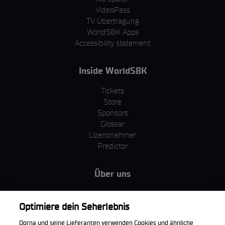
VideoPass
TV Übertragung
WorldSBK Apps
Accessibility statement
Inside WorldSBK
Tickets
Store
Sponsors
Glossar
Lizenznehmer
Predictor
Über uns
MotoGP Group
Cookie Richtlinien
Optimiere dein Seherlebnis
Geschäftsbedingungen
Dorna und seine Lieferanten verwenden Cookies und ähnliche