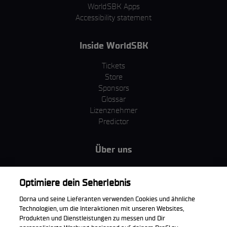
WorldSBK Apps
Accessibility statement
Inside WorldSBK
Tickets
Store
Sponsors
Glossar
Lizenznehmer
Predictor
Über uns
MotoGP Group
Cookie Richtlinien
Optimiere dein Seherlebnis
Geschäftsbedingungen
Dorna und seine Lieferanten verwenden Cookies und ähnliche
Unternehmen & ESG
Technologien, um die Interaktionen mit unseren Websites,
Datenschutzerklärung
Produkten und Dienstleistungen zu messen und Dir
Kaufrichtlinie